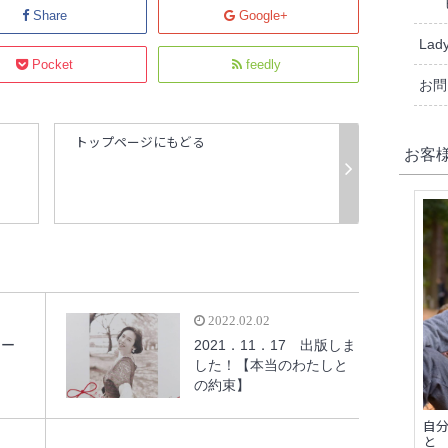
Share
Google+
Lady
Pocket
feedly
お問
トップページにもどる
お客
2022.02.02
ィー
2021．11．17 出版しま
した！【本当のわたしと
の約束】
自
と