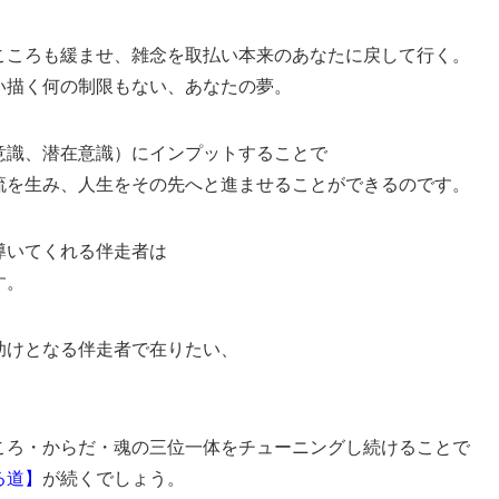
こころも緩ませ、雑念を取払い本来のあなたに戻して行く。
い描く何の制限もない、あなたの夢。
意識、潜在意識）にインプットすることで
流を生み、人生をその先へと進ませることができるのです。
導いてくれる伴走者は
す。
助けとなる伴走者で在りたい、
ころ・からだ・魂の三位一体をチューニングし続けることで
る道】
が続くでしょう。