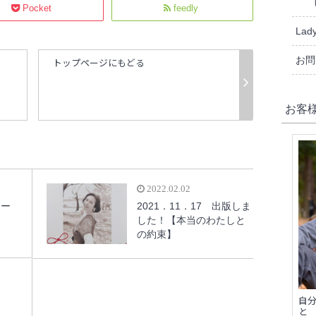
Pocket
feedly
Lady
お問
トップページにもどる
お客
2022.02.02
ィー
2021．11．17 出版しま
した！【本当のわたしと
の約束】
自
と