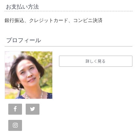
お支払い方法
銀行振込、クレジットカード、コンビニ決済
プロフィール
詳しく見る