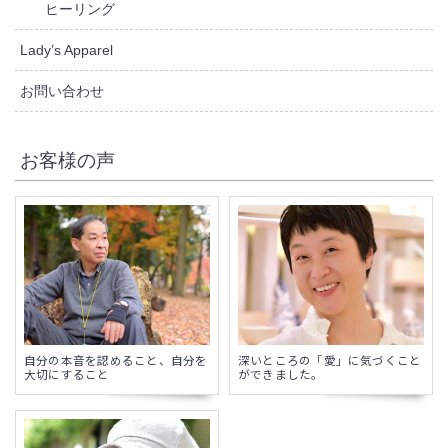
ヒーリング
Lady’s Apparel
お問い合わせ
お客様の声
自分の本音を認めること、自分を
深いところの「愛」に気づくこと
大切にすること
ができました。